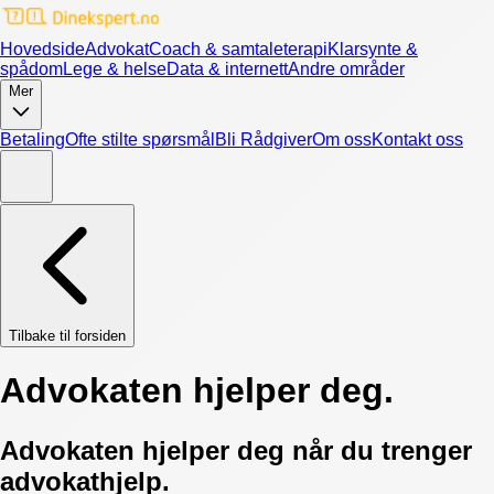
Hovedside
Advokat
Coach & samtaleterapi
Klarsynte &
spådom
Lege & helse
Data & internett
Andre områder
Mer
Betaling
Ofte stilte spørsmål
Bli Rådgiver
Om oss
Kontakt oss
Tilbake til forsiden
Advokaten hjelper deg.
Advokaten hjelper deg når du trenger
advokathjelp.