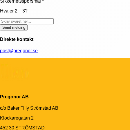
Sikkerhetsspørsmål
*
Hva er 2 + 3?
Send melding
Direkte kontakt
post@pregonor.se
Pregonor AB
c/o Baker Tilly Strömstad AB
Klockaregatan 2
452 30 STRÖMSTAD