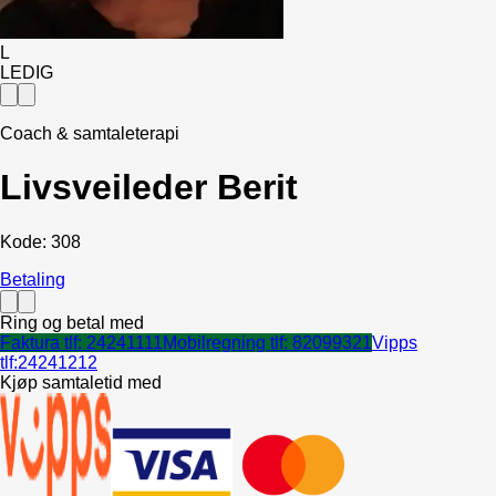
L
LEDIG
Coach & samtaleterapi
Livsveileder Berit
Kode:
308
Betaling
Ring og betal med
Faktura tlf:
24241111
Mobilregning tlf:
82099321
Vipps
tlf:
24241212
Kjøp samtaletid med