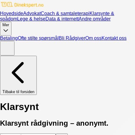
Hovedside
Advokat
Coach & samtaleterapi
Klarsynte &
spådom
Lege & helse
Data & internett
Andre områder
Mer
Betaling
Ofte stilte spørsmål
Bli Rådgiver
Om oss
Kontakt oss
Tilbake til forsiden
Klarsynt
Klarsynt rådgivning – anonymt.