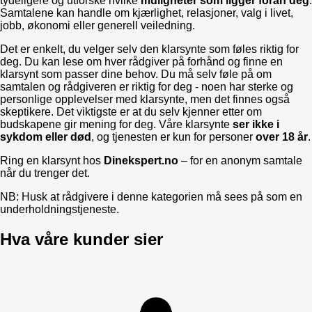
tydeligere og utforske hvilke
muligheter som ligger foran deg
.
Samtalene kan handle om kjærlighet, relasjoner, valg i livet,
jobb, økonomi eller generell veiledning.
Det er enkelt, du velger selv den klarsynte som føles riktig for
deg. Du kan lese om hver rådgiver på forhånd og finne en
klarsynt som passer dine behov. Du må selv føle på om
samtalen og rådgiveren er riktig for deg - noen har sterke og
personlige opplevelser med klarsynte, men det finnes også
skeptikere. Det viktigste er at du selv kjenner etter om
budskapene gir mening for deg. Våre klarsynte
ser ikke i
sykdom eller død
, og tjenesten er kun for personer
over 18 år
.
Ring en klarsynt hos
Dinekspert.no
– for en anonym samtale
når du trenger det.
NB: Husk at rådgivere i denne kategorien må sees på som en
underholdningstjeneste.
Hva våre kunder sier