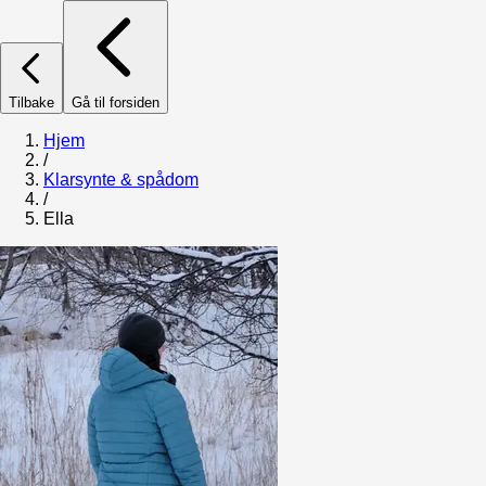
Tilbake
Gå til forsiden
Hjem
/
Klarsynte & spådom
/
Ella