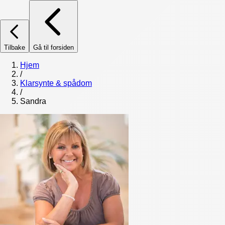
Tilbake
Gå til forsiden
Hjem
/
Klarsynte & spådom
/
Sandra