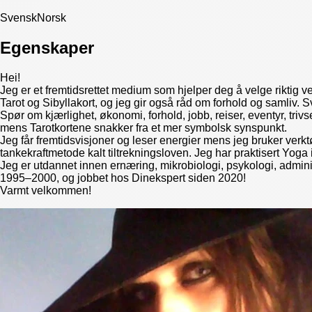
Svensk
Norsk
Egenskaper
Hei!
Jeg er et fremtidsrettet medium som hjelper deg å velge riktig vei 
Tarot og Sibyllakort, og jeg gir også råd om forhold og samliv. 
Spør om kjærlighet, økonomi, forhold, jobb, reiser, eventyr, trivse
mens Tarotkortene snakker fra et mer symbolsk synspunkt.
Jeg får fremtidsvisjoner og leser energier mens jeg bruker verk
tankekraftmetode kalt tiltrekningsloven. Jeg har praktisert Yoga i 
Jeg er utdannet innen ernæring, mikrobiologi, psykologi, admin
1995–2000, og jobbet hos Dinekspert siden 2020!
Varmt velkommen!