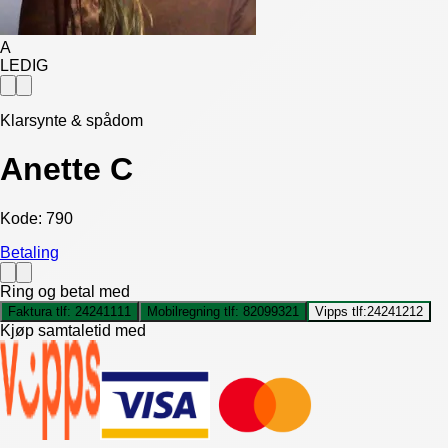
A
LEDIG
Klarsynte & spådom
Anette C
Kode:
790
Betaling
Ring og betal med
Faktura tlf:
24241111
Mobilregning tlf:
82099321
Vipps tlf:
24241212
Kjøp samtaletid med