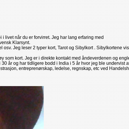
i livet når du er forvirret. Jeg har lang erfaring med
Svensk Klarsynt.
l osv. Jeg leser 2 typer kort, Tarot og Sibylkort . Sibylkortene vi
tøy som kort. Jeg er i direkte kontakt med åndeverdenen og engle
30 år og har tidligere bodd i India i 5 år hvor jeg ble undervist a
istrasjon, entreprenørskap, ledelse, regnskap, etc ved Handels