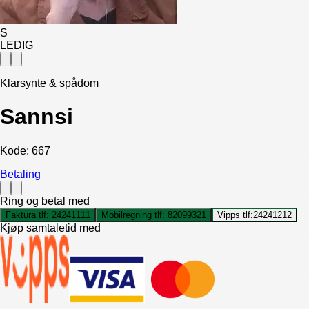
S
LEDIG
Klarsynte & spådom
Sannsi
Kode:
667
Betaling
Ring og betal med
Faktura tlf:
24241111
Mobilregning tlf:
82099321
Vipps tlf:
24241212
Kjøp samtaletid med