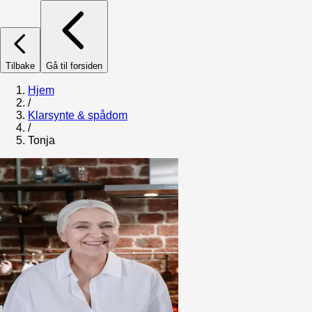
Tilbake
Gå til forsiden
Hjem
/
Klarsynte & spådom
/
Tonja