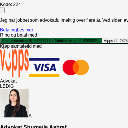
Kode:
224
Jeg har jobbet som advokatfullmektig over flere år. Ved siden 
Betaling
Les mer
Ring og betal med
Fakturabetaling tlf:
24241111
Mobilbetaling tlf:
82099321
Vipps tlf:
2424
Kjøp samtaletid med
Advokat
LEDIG
A
Advokat Shumaila Ashraf