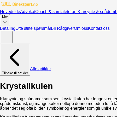
Hovedside
Advokat
Coach & samtaleterapi
Klarsynte & spådom
L
Mer
Betaling
Ofte stilte spørsmål
Bli Rådgiver
Om oss
Kontakt oss
Alle artikler
Tilbake til artikler
Krystallkulen
Klarsynte og spådamer som ser i krystallkulen har lenge vært en 
spådomskunst, og mange søker nettopp denne metoden for å få dyp
åpner det seg ofte bilder, symboler og energier som gir unike 