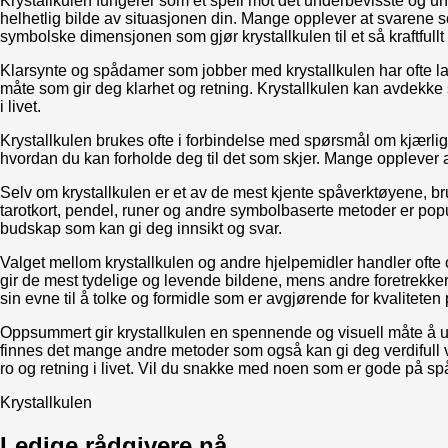
Krystallkulen fungerer som et speil mot det underbevisste og uni
helhetlig bilde av situasjonen din. Mange opplever at svarene 
symbolske dimensjonen som gjør krystallkulen til et så kraftfullt 
Klarsynte og spådamer som jobber med krystallkulen har ofte lan
måte som gir deg klarhet og retning. Krystallkulen kan avdekke 
i livet.
Krystallkulen brukes ofte i forbindelse med spørsmål om kjærli
hvordan du kan forholde deg til det som skjer. Mange opplever a
Selv om krystallkulen er et av de mest kjente spåverktøyene, b
tarotkort, pendel, runer og andre symbolbaserte metoder er popul
budskap som kan gi deg innsikt og svar.
Valget mellom krystallkulen og andre hjelpemidler handler ofte o
gir de mest tydelige og levende bildene, mens andre foretrekker 
sin evne til å tolke og formidle som er avgjørende for kvaliteten
Oppsummert gir krystallkulen en spennende og visuell måte å utf
finnes det mange andre metoder som også kan gi deg verdifull veil
ro og retning i livet. Vil du snakke med noen som er gode på sp
Krystallkulen
Ledige rådgivere nå