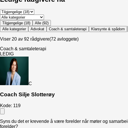
Tilgjengelige (
18
)
Alle (
92
)
Alle kategorier
Advokat
Coach & samtaleterapi
Klarsynte & spådom
Viser 20 av 92 rådgivere
(
72
avlogget
e
)
Coach & samtaleterapi
LEDIG
C
Coach Silje Slotterøy
Kode:
119
Syns du det er krevende å være forelder når møter og samarbei
forelder?