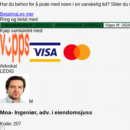
Har du behov for å prate med noen i en vanskelig tid? Sliter du
Betaling
Les mer
Ring og betal med
Fakturabetaling tlf:
24241111
Mobilbetaling tlf:
82099321
Vipps tlf:
2424
Kjøp samtaletid med
Advokat
LEDIG
M
Moa- Ingeniør, adv. i eiendomsjuss
Kode:
207