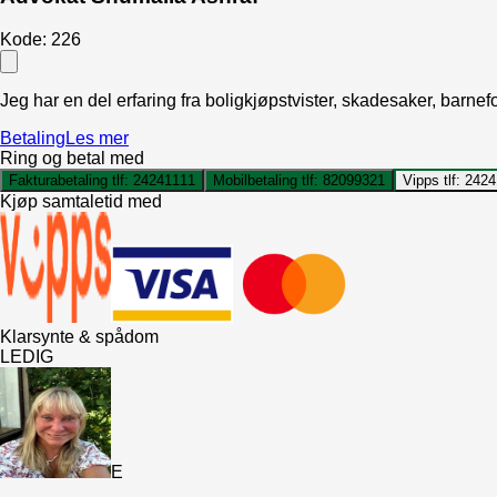
Kode:
226
Jeg har en del erfaring fra boligkjøpstvister, skadesaker, barne
Betaling
Les mer
Ring og betal med
Fakturabetaling tlf:
24241111
Mobilbetaling tlf:
82099321
Vipps tlf:
2424
Kjøp samtaletid med
Klarsynte & spådom
LEDIG
E