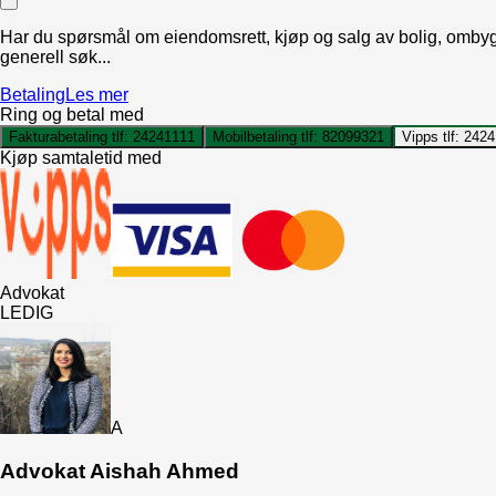
Har du spørsmål om eiendomsrett, kjøp og salg av bolig, ombyggin
generell søk...
Betaling
Les mer
Ring og betal med
Fakturabetaling tlf:
24241111
Mobilbetaling tlf:
82099321
Vipps tlf:
2424
Kjøp samtaletid med
Advokat
LEDIG
A
Advokat Aishah Ahmed