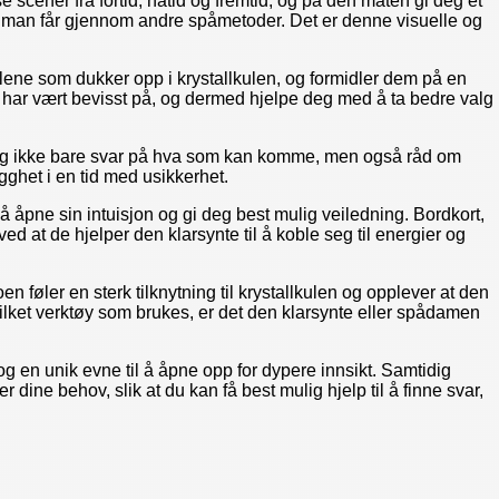
 scener fra fortid, nåtid og fremtid, og på den måten gi deg et
et man får gjennom andre spåmetoder. Det er denne visuelle og
lene som dukker opp i krystallkulen, og formidler dem på en
e har vært bevisst på, og dermed hjelpe deg med å ta bedre valg
r deg ikke bare svar på hva som kan komme, men også råd om
gghet i en tid med usikkerhet.
 åpne sin intuisjon og gi deg best mulig veiledning. Bordkort,
 at de hjelper den klarsynte til å koble seg til energier og
 føler en sterk tilknytning til krystallkulen og opplever at den
vilket verktøy som brukes, er det den klarsynte eller spådamen
g en unik evne til å åpne opp for dypere innsikt. Samtidig
ine behov, slik at du kan få best mulig hjelp til å finne svar,