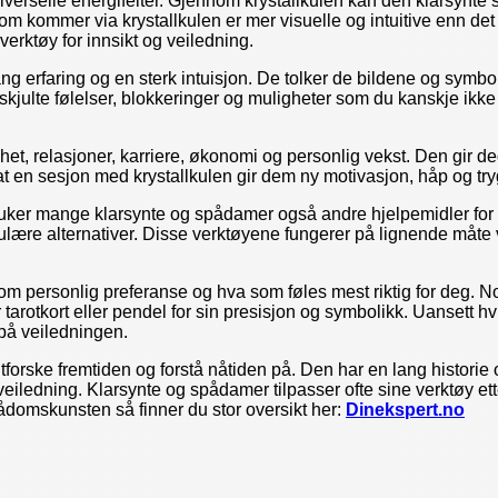
verselle energifelter. Gjennom krystallkulen kan den klarsynte se
som kommer via krystallkulen er mer visuelle og intuitive enn d
verktøy for innsikt og veiledning.
g erfaring og en sterk intuisjon. De tolker de bildene og symbo
skjulte følelser, blokkeringer og muligheter som du kanskje ikk
ghet, relasjoner, karriere, økonomi og personlig vekst. Den gi
t en sesjon med krystallkulen gir dem ny motivasjon, håp og try
ruker mange klarsynte og spådamer også andre hjelpemidler for å
ære alternativer. Disse verktøyene fungerer på lignende måte ved
m personlig preferanse og hva som føles mest riktig for deg. Noen
tarotkort eller pendel for sin presisjon og symbolikk. Uansett h
 på veiledningen.
orske fremtiden og forstå nåtiden på. Den har en lang historie o
edning. Klarsynte og spådamer tilpasser ofte sine verktøy etter d
ådomskunsten så finner du stor oversikt her:
Dinekspert.no