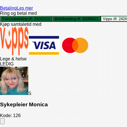
Betaling
Les mer
Ring og betal med
Fakturabetaling tlf:
24241111
Mobilbetaling tlf:
82099321
Vipps tlf:
2424
Kjøp samtaletid med
Lege & helse
LEDIG
S
Sykepleier Monica
Kode:
126