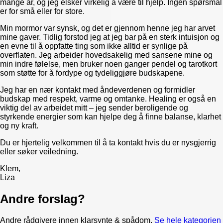
mange år, og jeg elsker virkelig å være til hjelp. Ingen spørsmål
er for små eller for store.
Min mormor var synsk, og det er gjennom henne jeg har arvet
mine gaver. Tidlig forstod jeg at jeg bar på en sterk intuisjon og
en evne til å oppfatte ting som ikke alltid er synlige på
overflaten. Jeg arbeider hovedsakelig med sansene mine og
min indre følelse, men bruker noen ganger pendel og tarotkort
som støtte for å fordype og tydeliggjøre budskapene.
Jeg har en nær kontakt med åndeverdenen og formidler
budskap med respekt, varme og omtanke. Healing er også en
viktig del av arbeidet mitt – jeg sender beroligende og
styrkende energier som kan hjelpe deg å finne balanse, klarhet
og ny kraft.
Du er hjertelig velkommen til å ta kontakt hvis du er nysgjerrig
eller søker veiledning.
Klem,
Liza
Andre forslag?
Andre rådgivere innen
klarsynte & spådom
.
Se hele kategorien