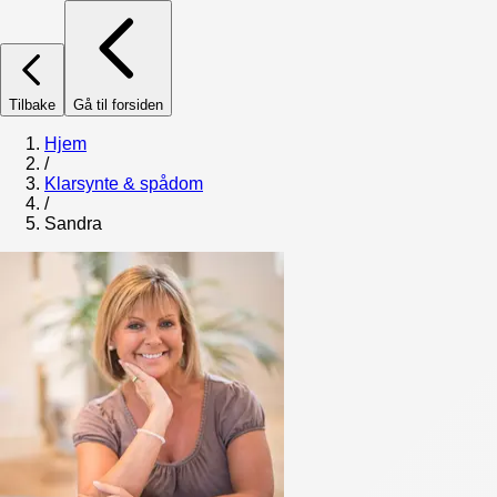
Tilbake
Gå til forsiden
Hjem
/
Klarsynte & spådom
/
Sandra