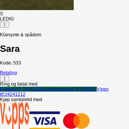
S
LEDIG
Klarsynte & spådom
Sara
Kode:
533
Betaling
Ring og betal med
Faktura tlf:
24241111
Mobilregning tlf:
82099321
Vipps
tlf:
24241212
Kjøp samtaletid med