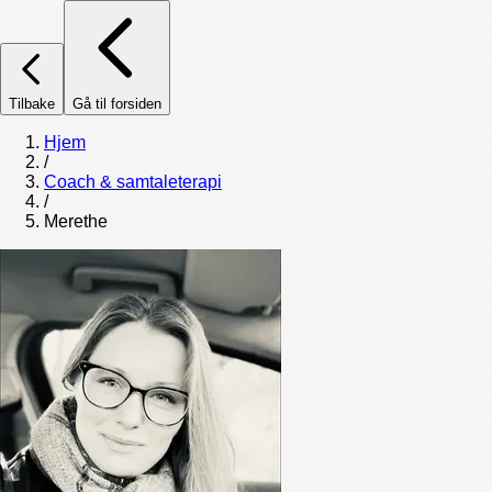
Tilbake
Gå til forsiden
Hjem
/
Coach & samtaleterapi
/
Merethe